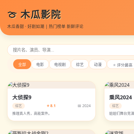
🍈 木瓜影院
木瓜香甜 · 好剧如潮 | 热门榜单 新鲜评论
全部
电影
电视剧
综艺
动漫
大侦探9
乘风2024
⭐ 8.1
📅 2024
综艺
综艺
推理真人秀，高能案件。
姐姐们舞台竞