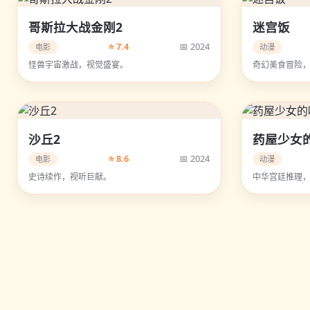
哥斯拉大战金刚2
迷宫饭
⭐ 7.4
📅 2024
电影
动漫
怪兽宇宙激战，视觉盛宴。
奇幻美食冒险
沙丘2
药屋少女
⭐ 8.6
📅 2024
电影
动漫
史诗续作，视听巨献。
中华宫廷推理