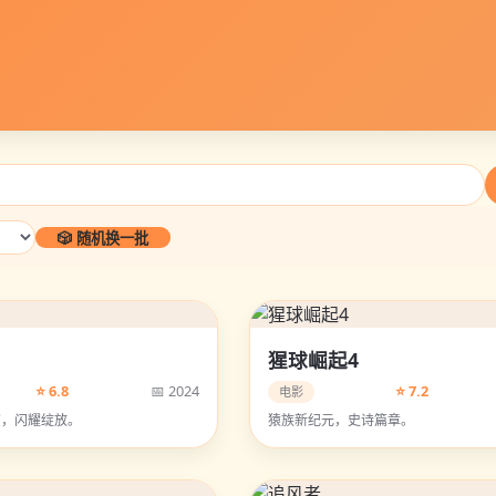
🎲 随机换一批
猩球崛起4
⭐ 6.8
📅 2024
⭐ 7.2
电影
演，闪耀绽放。
猿族新纪元，史诗篇章。