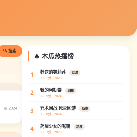
🔍 搜索
🔥 木瓜热播榜
葬送的芙莉莲
1
动漫
⭐ 9.1分 · 2023
我的阿勒泰
2
剧集
⭐ 8.9分 · 2024
📅 2024
咒术回战 死灭回游
3
动漫
⭐ 8.8分 · 2024
药屋少女的呢喃
4
动漫
⭐ 8.7分 · 2023