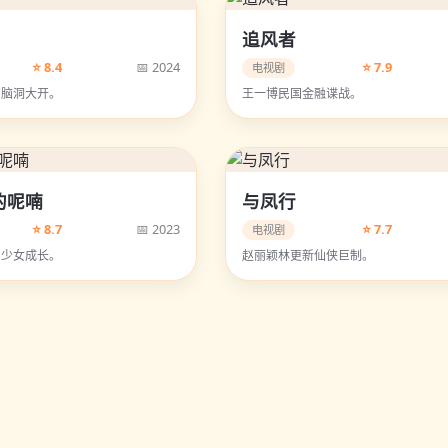
追风者
⭐ 8.4
📅 2024
⭐ 7.9
电视剧
，脑洞大开。
王一博民国金融谍战。
的呢喃
与凤行
⭐ 8.7
📅 2023
⭐ 7.7
电视剧
，少女成长。
赵丽颖林更新仙侠巨制。