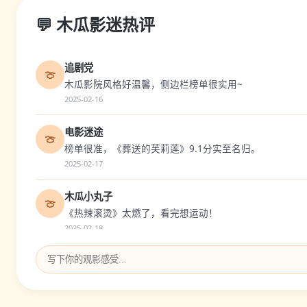
💬 木瓜影迷热评
追剧党
🍈
木瓜影院风格好温馨，侧边栏榜单很实用~
2025-02-16
电影迷途
🍈
榜单很准，《葬送的芙莉莲》9.1分实至名归。
2025-02-17
木瓜小丸子
🍈
《热辣滚烫》太燃了，看完想运动！
2025-02-18